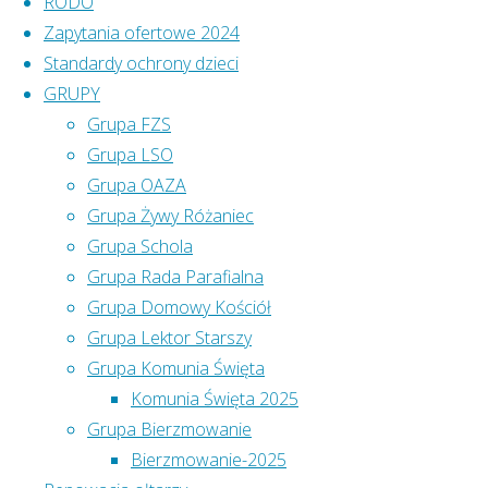
RODO
XXV Dzień
SPOWIEDŹ
Zapytania ofertowe 2024
Chorego.
Standardy ochrony dzieci
Pół godziny
Jest to
GRUPY
przed każdą
także dzień,
Grupa FZS
Mszą św.
w którym
Grupa LSO
wspominamy
KANCELARIA
Grupa OAZA
Najświętszą
Grupa Żywy Różaniec
we wtorek i
Maryję
Grupa Schola
piątek 18:30 –
Pannę z
Grupa Rada Parafialna
19:30
Lourdes.
Grupa Domowy Kościół
w sobotę 9:00 –
Chorzy to
Grupa Lektor Starszy
10:00
wielki dar
Grupa Komunia Święta
dla
:)
Komunia Święta 2025
Kościoła,
Grupa Bierzmowanie
tak mawiał
Facebook
Bierzmowanie-2025
święty nasz