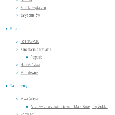
chorych,
Kronika wydarzeń
osoby
Zarys dziejów
straszne i
samotne z
Parafia
naszej
parafii. O
OGŁOSZENIA
godz. 16.00
Kancelaria parafialna
została
Pogrzeb
odprawiona
Nabożeństwa
Eucharystia
Modlitewnik
w int.
chorych i
Sakramenty
Parafialnego
Zespołu
Msza święta
Charytatywnego,
Msza św. za wstawiennictwem Matki Bożej przy Żłóbku
której
Spowiedź