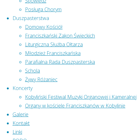
główna
XXV Dzień
Spowiedź
Facebook
Chorego
Posługa Chorym
Msze św.
Duszpasterstwa
XXV
Domowy Kościół
NIEDZIELE I
Franciszkański Zakon Świeckich
ŚWIĘTA
Liturgiczna Służba Ołtarza
Dzień
7:00
Młodzież Franciszkańska
8:30
Parafialna Rada Duszpasterska
Chorego
10:00
Schola
12:00
Żywy Różaniec
Koncerty
20:00
Kobyliński Festiwal Muzyki Organowej i Kameralnej
11 lutego w
DNI
Organy w kościele Franciszkanów w Kobylinie
całym
POWSZEDNIE
Galerie
Kościele
8:00
Kontakt
powszechnym
18:00
Linki
przeżywaliśmy