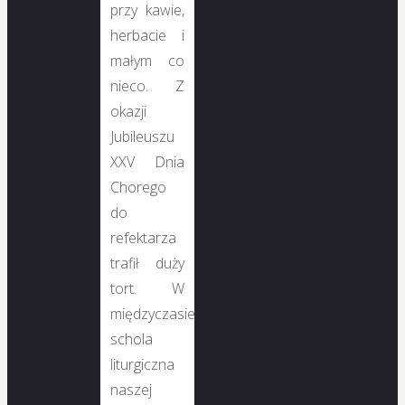
przy kawie,
herbacie i
małym co
nieco. Z
okazji
Jubileuszu
XXV Dnia
Chorego
do
refektarza
trafił duży
tort. W
międzyczasie
schola
liturgiczna
naszej