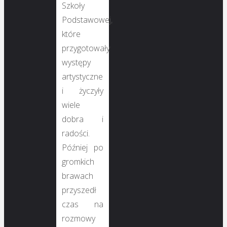
Szkoły
Podstawowej,
które
przygotowały
występy
artystyczne
i życzyły
wiele
dobra i
radości.
Później po
gromkich
brawach
przyszedł
czas na
rozmowy