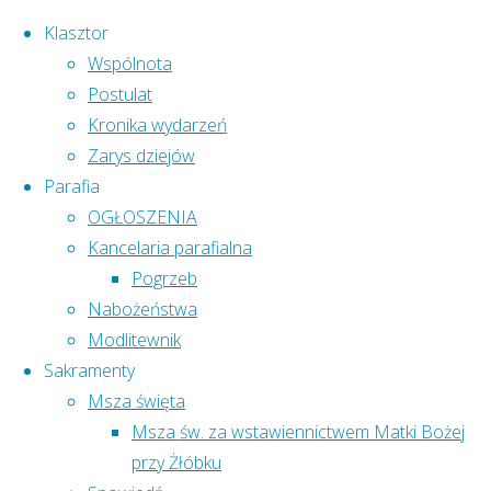
Klasztor
Wspólnota
Postulat
Przejdź
Kronika wydarzeń
do
Zarys dziejów
treści
Parafia
OGŁOSZENIA
Kancelaria parafialna
Pogrzeb
Nabożeństwa
Modlitewnik
Sakramenty
Msza święta
Pokój i Dobro!
Msza św. za wstawiennictwem Matki Bożej
Strona
Wydarzenie
przy Żłóbku
Słowo Ojca Proboszcza