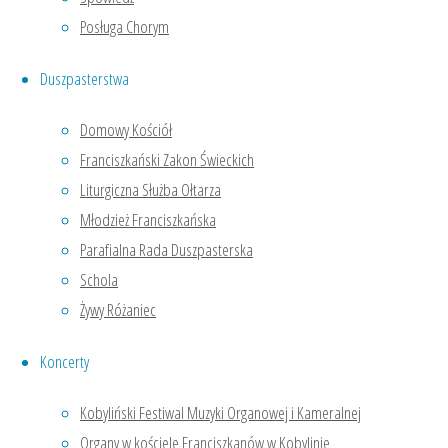
przewodniczył
Posługa Chorym
ojciec
proboszcz
Duszpasterstwa
Ksawery.
Podczas
Domowy Kościół
naszego
Franciszkański Zakon Świeckich
spotkania
Liturgiczna Służba Ołtarza
w kościele
Młodzież Franciszkańska
został
Parafialna Rada Duszpasterska
odczytany
Schola
list papieża
Żywy Różaniec
Franciszka,
w którym
Koncerty
bardzo
mocno
Kobyliński Festiwal Muzyki Organowej i Kameralnej
podkreślił
Organy w kościele Franciszkanów w Kobylinie