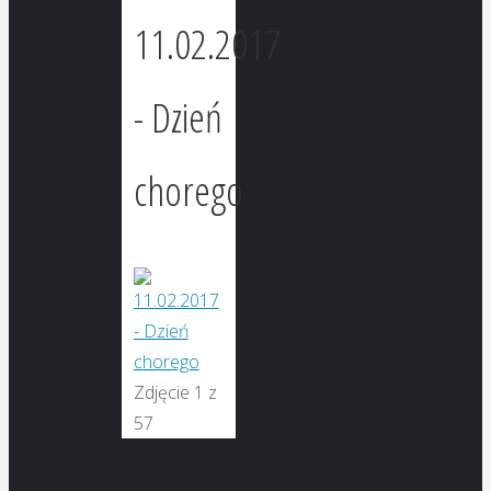
11.02.2017
- Dzień
chorego
Zdjęcie 1 z
57