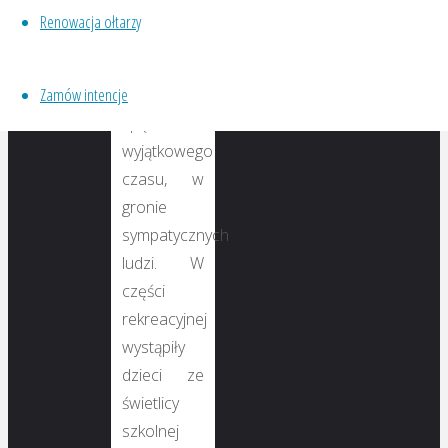
przybyli
Renowacja ołtarzy
mieli
wspaniałą
Zamów intencje
okazję do
spędzenia
wyjątkowego
czasu, w
gronie
sympatycznych
ludzi. W
części
rekreacyjnej
wystąpiły
dzieci ze
świetlicy
szkolnej