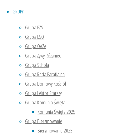
modlitwy
GRUPY
ojciec
proboszcz
Grupa FZS
złożył
Grupa LSO
chorym
Grupa OAZA
życzenia i
Grupa Żywy Różaniec
zaprosił
wszystkich
Grupa Schola
licznie
Grupa Rada Parafialna
przybyłych
Grupa Domowy Kościół
do
Grupa Lektor Starszy
wspólnego
Grupa Komunia Święta
stołu w
Komunia Święta 2025
refektarzu
Grupa Bierzmowanie
klasztornym.
Bierzmowanie-2025
Ci, którzy