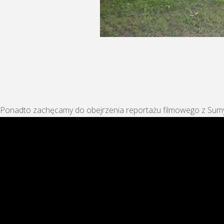
Ponadto zachęcamy do obejrzenia reportażu filmowego z Sumy O