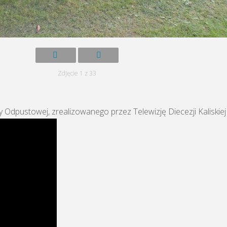
Zdjęcie 1 z 33
dpustowej, zrealizowanego przez Telewizję Diecezji Kaliskiej