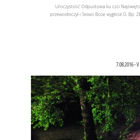
Uroczystość Odpustowa ku czci Najświętsz
przewodniczył i Słowo Boże wygłosił O. Bp.
7.08.2016 - V