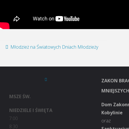
Młodzież na Światowych Dniach Młodzieży
ZAKON BRA
MNIEJSZYC
MSZE ŚW.
Dom Zakon
NIEDZIELE I ŚWIĘTA
Kobylinie
7:00
oraz
8:30
Sanktuarium