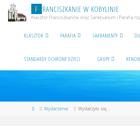
Przejdź
F
R
A
N
C
I
S
Z
K
A
N
I
E
W
K
O
B
Y
L
I
N
I
E
do
Klasztor Franciszkanów oraz Sanktuarium i Parafia rz
treści
KLASZTOR
PARAFIA
SAKRAMENTY
DU
STANDARDY OCHRONY DZIECI
GRUPY
RENOW
Strona
Wydarzenie
Wydarzyło się…
główna