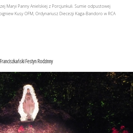
ej Maryi Panny Anielskiej z Porcjunkuli. Sumie odpustowej
 Zbigniew Kusy OFM, Ordynariusz Diecezji Kaga-Bandoro w RCA
 Franciszkański Festyn Rodzinny