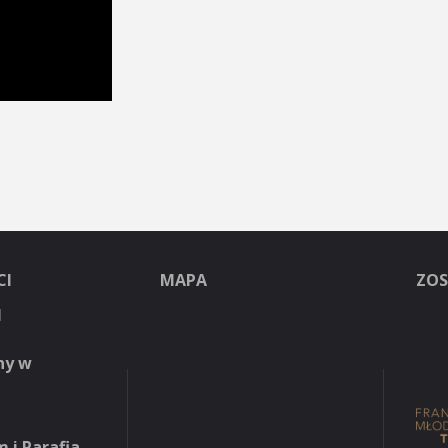
CI
MAPA
ZOS
H
ny w
 i Parafia