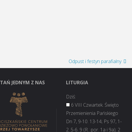
Odpust i festyn parafialny
TAŃ JEDNYM Z NAS
LITURGIA
Dziś:
6 VIII Czwartek. Święto
Przemienienia Pańskiego
Dn 7, 9-10. 13-14; Ps 97, 1-
2. 5-6. 9 (R.: por. 1a i 9a); 2