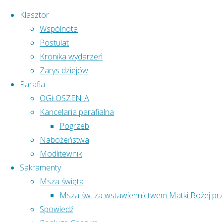
Klasztor
Wspólnota
Postulat
Przejdź
Kronika wydarzeń
do
Zarys dziejów
treści
Parafia
OGŁOSZENIA
Kancelaria parafialna
Pogrzeb
Nabożeństwa
Modlitewnik
Sakramenty
Msza święta
Pokój i Dobro!
Msza św. za wstawiennictwem Matki Bożej pr
Strona
Wydarzenie
Przed Wielkim Postem…
Spowiedź