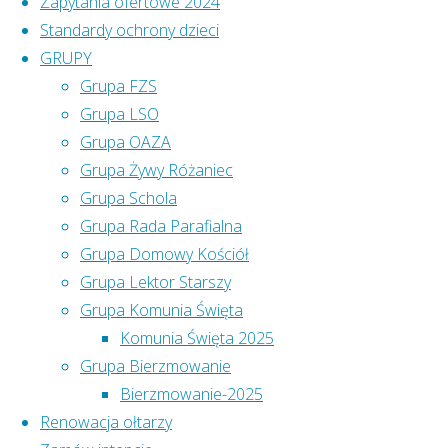
Zapytania ofertowe 2024
humory dopisywały, a wesoła zabawa przyni
Standardy ochrony dzieci
karnawałowym zdjęciem. Karnawał za nami, pr
GRUPY
przygotowania do największej chrześcijańskiej u
Grupa FZS
braćmi, częstszego uciekania się do „broni pokuty
Grupa LSO
Grupa OAZA
Grupa Żywy Różaniec
25.02.2017 - Zabawa karnaw
Grupa Schola
Grupa Rada Parafialna
Grupa Domowy Kościół
Grupa Lektor Starszy
Zdjęcie 1 z 73
Grupa Komunia Święta
Komunia Święta 2025
Facebook
Grupa Bierzmowanie
Bierzmowanie-2025
Msze św.
Renowacja ołtarzy
NIEDZIELE I ŚWIĘTA