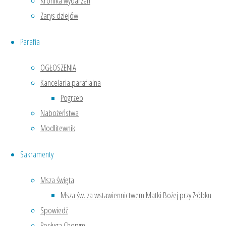
Kronika wydarzeń
w sobotę 9:00 – 10:00
Zarys dziejów
:)
Parafia
Facebook
OGŁOSZENIA
Transmisja YT
Kancelaria parafialna
Pogrzeb
Nabożeństwa
Zakon Braci Mniejszych
Modlitewnik
Dom Zakonny w Kobylinie
oraz
Sakramenty
Sanktuarium i Parafia rzymskokatolicka
pw. Matki Bożej przy Żłóbku
Msza święta
Plac Andrzeja Glabera 4
Msza św. za wstawiennictwem Matki Bożej przy Żłóbku
63-740 KOBYLIN
Spowiedź
tel.: +48 / 65 54 824 26
Posługa Chorym