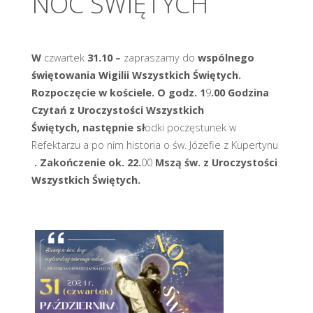
NOC ŚWIĘTYCH
W
czwartek
31.10 –
zapraszamy do
wspólnego
świętowania Wigilii Wszystkich Świętych.
Rozpoczęcie w
kościele.
O godz.
1
9
.00 Godzina
Czytań z
Uroczystości Wszystkich
Świętych,
następnie
sł
odki poczęstunek w
Refektarzu a po nim historia o św. Józefie z Kupertynu
.
Zakończenie ok.
22.
00
Mszą św. z Uroczystości
Wszystkich Świętych.