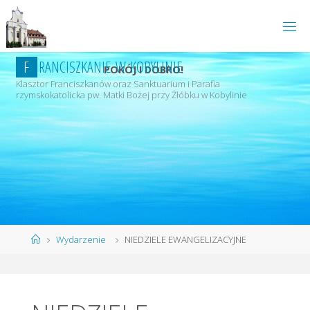
Przejdź
do
treści
F
R
A
N
C
I
S
Z
K
A
N
I
E
W
K
O
B
Y
L
I
N
I
E
POKÓJ I DOBRO!
Klasztor Franciszkanów oraz Sanktuarium i Parafia
rzymskokatolicka pw. Matki Bożej przy Żłóbku w Kobylinie
Strona
Wydarzenie
NIEDZIELE EWANGELIZACYJNE
główna