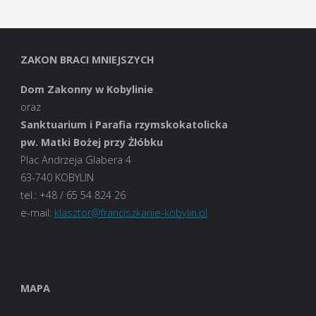
ZAKON BRACI MNIEJSZYCH
Dom Zakonny w Kobylinie
oraz
Sanktuarium i Parafia rzymskokatolicka
pw. Matki Bożej przy Żłóbku
Plac Andrzeja Glabera 4
63-740 KOBYLIN
tel.: +48 / 65 54 824 26
e-mail:
klasztor@franciszkanie-kobylin.pl
MAPA