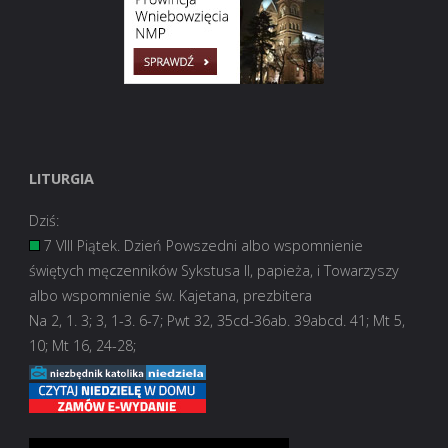
LITURGIA
Dziś:
7 VIII Piątek. Dzień Powszedni albo wspomnienie
świętych męczenników Sykstusa II, papieża, i Towarzyszy
albo wspomnienie św. Kajetana, prezbitera
Na 2, 1. 3; 3, 1-3. 6-7; Pwt 32, 35cd-36ab. 39abcd. 41; Mt 5,
10; Mt 16, 24-28;