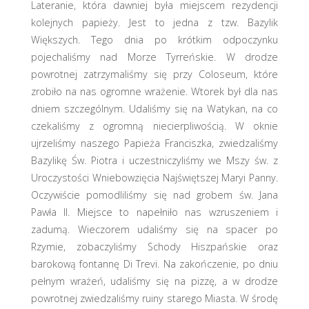
Lateranie, która dawniej była miejscem rezydencji
kolejnych papieży. Jest to jedna z tzw. Bazylik
Większych. Tego dnia po krótkim odpoczynku
pojechaliśmy nad Morze Tyrreńskie. W drodze
powrotnej zatrzymaliśmy się przy Coloseum, które
zrobiło na nas ogromne wrażenie. Wtorek był dla nas
dniem szczególnym. Udaliśmy się na Watykan, na co
czekaliśmy z ogromną niecierpliwością. W oknie
ujrzeliśmy naszego Papieża Franciszka, zwiedzaliśmy
Bazylikę Św. Piotra i uczestniczyliśmy we Mszy św. z
Uroczystości Wniebowzięcia Najświętszej Maryi Panny.
Oczywiście pomodliliśmy się nad grobem św. Jana
Pawła II. Miejsce to napełniło nas wzruszeniem i
zadumą. Wieczorem udaliśmy się na spacer po
Rzymie, zobaczyliśmy Schody Hiszpańskie oraz
barokową fontannę Di Trevi. Na zakończenie, po dniu
pełnym wrażeń, udaliśmy się na pizzę, a w drodze
powrotnej zwiedzaliśmy ruiny starego Miasta. W środę