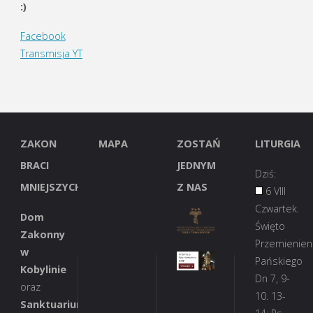
:)
Facebook
Transmisja YT
ZAKON
MAPA
ZOSTAŃ
LITURGIA
BRACI
JEDNYM
Dziś:
MNIEJSZYCH
Z NAS
6 VIII
Czwartek.
Dom
Święto
Zakonny
Przemienien
w
Pańskiego
Kobylinie
Dn 7, 9-
oraz
10. 13-
Sanktuarium