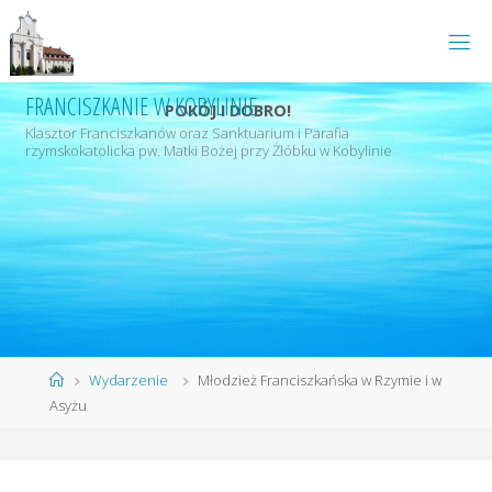
Przejdź
do
treści
FRANCISZKANIE W KOBYLINIE
POKÓJ I DOBRO!
Klasztor Franciszkanów oraz Sanktuarium i Parafia
rzymskokatolicka pw. Matki Bożej przy Żłóbku w Kobylinie
Strona
Wydarzenie
Młodzież Franciszkańska w Rzymie i w
główna
Asyżu