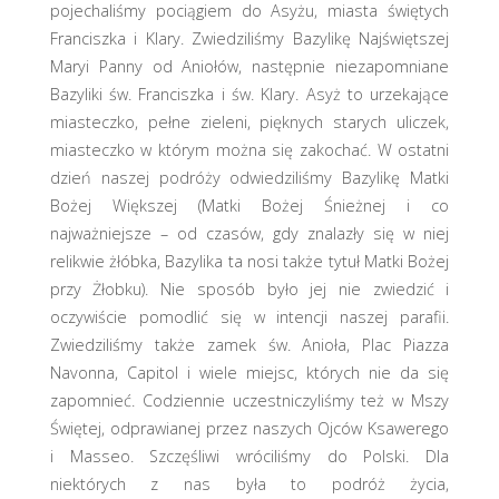
pojechaliśmy pociągiem do Asyżu, miasta świętych
Franciszka i Klary. Zwiedziliśmy Bazylikę Najświętszej
Maryi Panny od Aniołów, następnie niezapomniane
Bazyliki św. Franciszka i św. Klary. Asyż to urzekające
miasteczko, pełne zieleni, pięknych starych uliczek,
miasteczko w którym można się zakochać. W ostatni
dzień naszej podróży odwiedziliśmy Bazylikę Matki
Bożej Większej (Matki Bożej Śnieżnej i co
najważniejsze – od czasów, gdy znalazły się w niej
relikwie żłóbka, Bazylika ta nosi także tytuł Matki Bożej
przy Żłobku). Nie sposób było jej nie zwiedzić i
oczywiście pomodlić się w intencji naszej parafii.
Zwiedziliśmy także zamek św. Anioła, Plac Piazza
Navonna, Capitol i wiele miejsc, których nie da się
zapomnieć. Codziennie uczestniczyliśmy też w Mszy
Świętej, odprawianej przez naszych Ojców Ksawerego
i Masseo. Szczęśliwi wróciliśmy do Polski. Dla
niektórych z nas była to podróż życia,