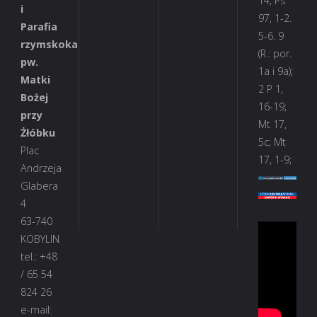
14; Ps
i
97, 1-2.
Parafia
5-6. 9
rzymskokatolicka
(R.: por.
pw.
1a i 9a);
Matki
2 P 1,
Bożej
16-19;
przy
Mt 17,
Żłóbku
5c; Mt
Plac
17, 1-9;
Andrzeja
Glabera
4
63-740
KOBYLIN
tel.: +48
/ 65 54
824 26
e-mail: