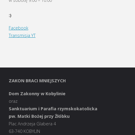
w sobotę 9:00 – 10:00
:)
Facebook
Transmisja YT
ZAKON BRACI MNIEJSZYCH
Dom Zakonny w Kobylinie
oraz
Sanktuarium i Parafia rzymskokatolicka
pw. Matki Bożej przy Żłóbku
Plac Andrzeja Glabera 4
63-740 KOBYLIN