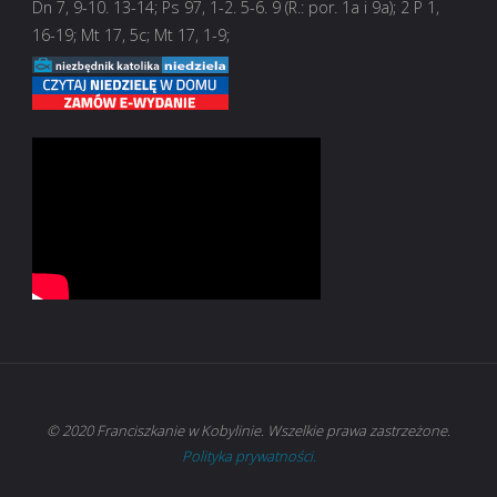
Dn 7, 9-10. 13-14; Ps 97, 1-2. 5-6. 9 (R.: por. 1a i 9a); 2 P 1,
16-19; Mt 17, 5c; Mt 17, 1-9;
© 2020 Franciszkanie w Kobylinie. Wszelkie prawa zastrzeżone.
Polityka prywatności.