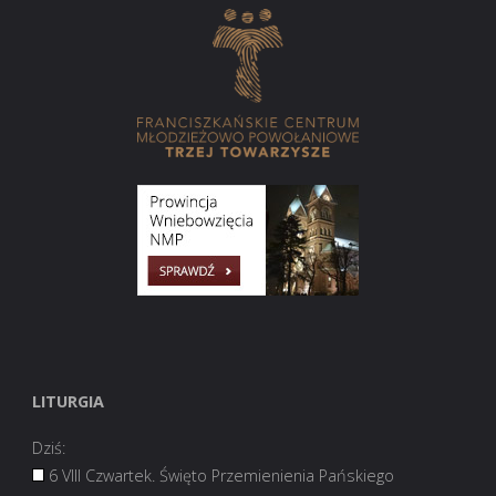
LITURGIA
Dziś:
6 VIII Czwartek. Święto Przemienienia Pańskiego