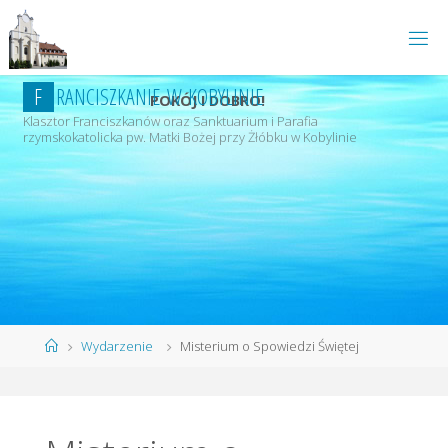
Przejdź
do
treści
F
R
A
N
C
I
S
Z
K
A
N
I
E
W
K
O
B
Y
L
I
N
I
E
POKÓJ I DOBRO!
Klasztor Franciszkanów oraz Sanktuarium i Parafia
rzymskokatolicka pw. Matki Bożej przy Żłóbku w Kobylinie
Strona
Wydarzenie
Misterium o Spowiedzi Świętej
główna