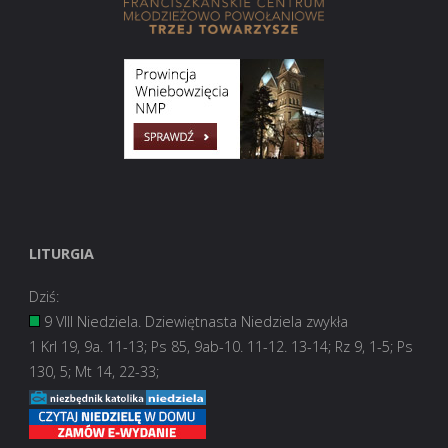
LITURGIA
Dziś:
9 VIII Niedziela. Dziewiętnasta Niedziela zwykła
1 Krl 19, 9a. 11-13; Ps 85, 9ab-10. 11-12. 13-14; Rz 9, 1-5; Ps
130, 5; Mt 14, 22-33;