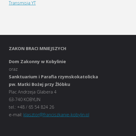
Transmisja YT
ZAKON BRACI MNIEJSZYCH
Dom Zakonny w Kobylinie
oraz
Sanktuarium i Parafia rzymskokatolicka
pw. Matki Bożej przy Żłóbku
Plac Andrzeja Glabera 4
63-740 KOBYLIN
tel.: +48 / 65 54 824 26
e-mail:
klasztor@franciszkanie-kobylin.pl