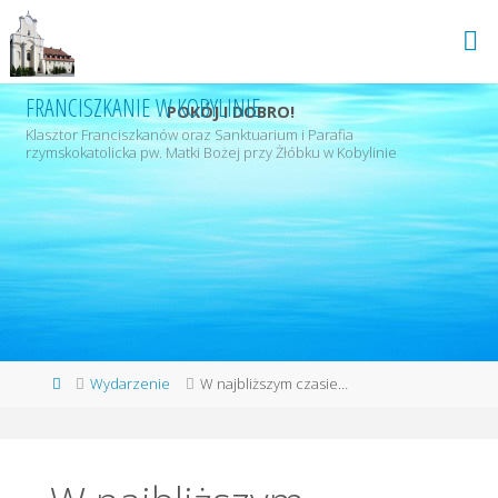
Przejdź
do
treści
FRANCISZKANIE W KOBYLINIE
POKÓJ I DOBRO!
Klasztor Franciszkanów oraz Sanktuarium i Parafia
rzymskokatolicka pw. Matki Bożej przy Żłóbku w Kobylinie
Strona
Wydarzenie
W najbliższym czasie…
główna